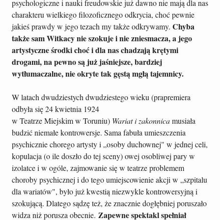
psychologiczne i nauki freudowskie już dawno nie mają dla nas
charakteru wielkiego filozoficznego odkrycia, choć pewnie
Chyba
jakieś prawdy w jego tezach my także odkrywamy.
także sam Witkacy nie szokuje i nie zniesmacza, a jego
artystyczne środki choć i dla nas chadzają krętymi
drogami, na pewno są już jaśniejsze, bardziej
wytłumaczalne, nie okryte tak gęstą mgłą tajemnicy.
W latach dwudziestych dwudziestego wieku (prapremiera
odbyła się 24 kwietnia 1924
w Teatrze Miejskim w Toruniu)
Wariat i zakonnica
musiała
budzić niemałe kontrowersje. Sama fabuła umieszczenia
psychicznie chorego artysty i „osoby duchownej" w jednej celi,
kopulacja (o ile doszło do tej sceny) owej osobliwej pary w
izolatce i w ogóle, zajmowanie się w teatrze problemem
choroby psychicznej i do tego umiejscowienie akcji w „szpitalu
dla wariatów", było już kwestią niezwykle kontrowersyjną i
szokującą. Dlatego sądzę też, że znacznie dogłębniej poruszało
Zapewne spektakl spełniał
widza niż porusza obecnie.