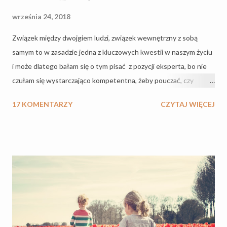
września 24, 2018
Związek między dwojgiem ludzi, związek wewnętrzny z sobą
samym to w zasadzie jedna z kluczowych kwestii w naszym życiu
i może dlatego bałam się o tym pisać z pozycji eksperta, bo nie
czułam się wystarczająco kompetentna, żeby pouczać, czy
nauczać. Ale tylko krowa nie zmienia poglądów i kiedy pewnego
17 KOMENTARZY
CZYTAJ WIĘCEJ
dnia mojego blogowania stanęła na mojej drodze kobieta
szczególna i zaproponowała napisanie artykułu w sferze relacji
damsko-męskich - zgodziłam się na eksperyment. W dalszym
ciągu, trzymając się konwencji, że chciałabym bardziej inspirować
niż pouczać, spotkanie z Patrycją Dorsz vel Drożdż było
katalizatorem do narodzin nowej kategorii na blogu, za co jej
serdecznie dziękuję. Za tą inspirację :) Jako, że nie wierzę w
przypadkowe spotkania, a w to, że ludzie stają na naszej drodze
w jakimś celu, zaprosiłam Patrycję, w internetach znaną jako Pani