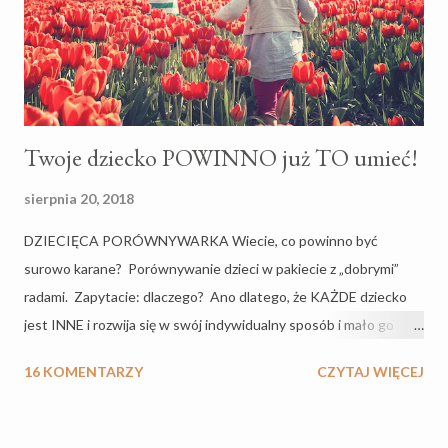
Mediator do napisania artykułu wyjątkowego, tekstu, z którego
sama dla siebie wyniosłam pokaźną garść wiedzy, dlatego chc...
Twoje dziecko POWINNO już TO umieć!
sierpnia 20, 2018
DZIECIĘCA PORÓWNYWARKA Wiecie, co powinno być
surowo karane? Porównywanie dzieci w pakiecie z „dobrymi”
radami. Zapytacie: dlaczego? Ano dlatego, że KAŻDE dziecko
jest INNE i rozwija się w swój indywidualny sposób i mało go
obchodzi, że córka sąsiadki tańczyła walca jak miała 10 miesięcy,
16 KOMENTARZY
CZYTAJ WIĘCEJ
a syn szwagra zaczął mówić trzynastozgłoskowcem jak skończył
rok. Niestety, ale zauważyłam, że wraz z odcięciem pępowiny
traci się też prawo do spokojnego wychowywania SWOJEGO