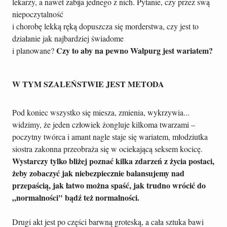
lekarzy, a nawet zabija jednego z nich. Pytanie, czy przez swą
niepoczytalność
i chorobę lekką ręką dopuszcza się morderstwa, czy jest to
działanie jak najbardziej świadome
Czy to aby na pewno Walpurg jest wariatem?
i planowane?
W TYM SZALEŃSTWIE JEST METODA
Pod koniec wszystko się miesza, zmienia, wykrzywia...
widzimy, że jeden człowiek żongluje kilkoma twarzami –
poczytny twórca i amant nagle staje się wariatem, młodziutka
siostra zakonna przeobraża się w ociekającą seksem kocicę.
Wystarczy tylko bliżej poznać kilka zdarzeń z życia postaci,
żeby zobaczyć jak niebezpiecznie balansujemy nad
przepaścią, jak łatwo można spaść, jak trudno wrócić do
„normalności" bądź też normalności.
Drugi akt jest po części barwną groteską, a cała sztuka bawi