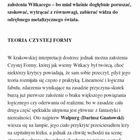
założenia Witkacego – bo miał właśnie dogłębnie poruszać,
szokować, wytrącać z równowagi, zabierać widza do
odrębnego metafizycznego świata.
TEORIA CZYSTEJ FORMY
W krakowskiej interpretacji dostrzec jednak można założenia
Czystej Formy, której jak wiemy Witkacy był twórcą, choć
niektórzy krytycy powiadają, że sam sobie przeczył, gdyż jego
teoria rozmijała się często z praktyką. Linearność i logiczna
fabuła, zdarzenia wynikające na zasadzie przyczyna-skutek
burzą już pierwsze założenie o braku większego powiązania
logicznego czy oderwania od realizmu, bo w zasadzie cała
druga część spektaklu ulepiona jest głównie z fantastyki i
Walpurg (Dariusz Gnatowski)
nierealności. Oto najpierw
wiesza się na lampie, jego ciało przykryte prześcieradłem leży
na szpitalnym łóżku, a jednak za chwilę wchodzi na scenę
elegancko ubrany aby zabrać ukochaną na miasto, a spod