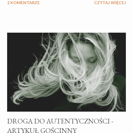
2 KOMENTARZE
CZYTAJ WIĘCEJ
najcięższej pracy życia. Sama nie jestem fanatykiem książek o
wychowaniu i zatraceniu się w jednej konkretnej filozofii. Książki
dobieram na podstawie aktualnych potrzeb, czy problemów do
rozwiązania, lepszego zrozumienia czegoś, czego nie ogarniam,
dlatego literaturę dobieram do bieżącej sytuacji, szukając w
książce podpowiedzi, czy odpowiedzi na pytania. Czasem
potrzebuje potwierdzenia, że to, co intuicyjnie myślę, ma
potwierdzenie np. w psychologii. PORADNIKI O
WYCHOWANIU - HIT CZY KIT? Kiedy byłam w ciąży uciekałam
od książek o ciąży, porodzie, wychowywaniu dzieci najdalej jak się
dało, czytałam raczej medyczne artykuły, odpowiedzi na pytania
dotyczące samej fizjologii ciąży i...
DROGA DO AUTENTYCZNOŚCI -
ARTYKUŁ GOŚCINNY