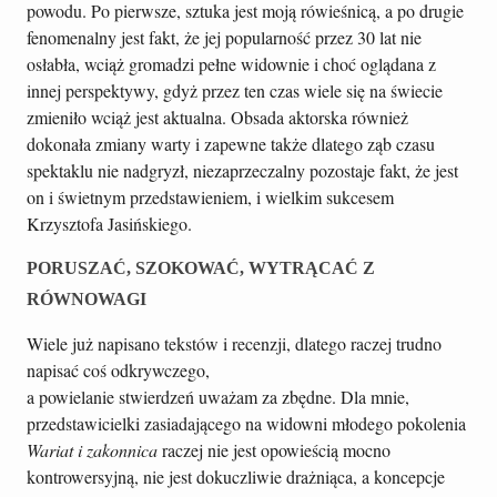
powodu. Po pierwsze, sztuka jest moją rówieśnicą, a po drugie
fenomenalny jest fakt, że jej popularność przez 30 lat nie
osłabła, wciąż gromadzi pełne widownie i choć oglądana z
innej perspektywy, gdyż przez ten czas wiele się na świecie
zmieniło wciąż jest aktualna. Obsada aktorska również
dokonała zmiany warty i zapewne także dlatego ząb czasu
spektaklu nie nadgryzł, niezaprzeczalny pozostaje fakt, że jest
on i świetnym przedstawieniem, i wielkim sukcesem
Krzysztofa Jasińskiego.
PORUSZAĆ, SZOKOWAĆ, WYTRĄCAĆ Z
RÓWNOWAGI
Wiele już napisano tekstów i recenzji, dlatego raczej trudno
napisać coś odkrywczego,
a powielanie stwierdzeń uważam za zbędne. Dla mnie,
przedstawicielki zasiadającego na widowni młodego pokolenia
Wariat i zakonnica
raczej nie jest opowieścią mocno
kontrowersyjną, nie jest dokuczliwie drażniąca, a koncepcje