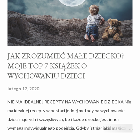
m
e
n
t
a
r
z
JAK ZROZUMIEĆ MAŁE DZIECKO?
MOJE TOP 7 KSIĄŻEK O
WYCHOWANIU DZIECI
lutego 12, 2020
NIE MA IDEALNEJ RECEPTY NA WYCHOWANIE DZIECKA Nie
ma idealnej recepty w postaci jednej metody na wychowanie
dzieci mądrych i szczęśliwych, bo i każde dziecko jest inne i
wymaga indywidualnego podejścia. Gdyby istniał jakiś magiczny
przepis to nikt nie wspominałby o trudach macierzyństwa i