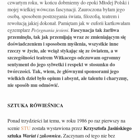
czwartym roku, w końcu dobrniemy do epoki Młodej Polski i
mojej wielkiej wówczas fascynacji. Zauroczona byłam jego
osobą, sposobem postrzegania świata, filozofią, teatrem i
rewolucją jakiej dokonał. Pamiętam jak w euforii kartkowałam
Fascynacja tak żarliwa
egzemplarz
Pożegnania jesieni
.
przeminęła, tak jak przemijają wraz ze zmieniającym się
doświadczeniem i sposobem myślenia, wszystkie inne
rzeczy w życiu, ale wciąż stykając się ze światem, a w
szczególności teatrem Witkacego odczuwam ogromny
sentyment do jego sylwetki i respekt w stosunku do
twórczości. Tak, wiem, że głównymi sponsorami jego
wielkich dzieł było opium i absynt, ale talentu i charyzmy,
nie sposób mu odmówić.
SZTUKA RÓWIEŚNICA
Ponad trzydzieści lat temu, w roku 1986 po raz pierwszy na
Krzysztofa Jasińskiego
scenie
STU
została wystawiona przez
sztuka
.
Wariat i zakonnica
Zaczynam od tego nie bez