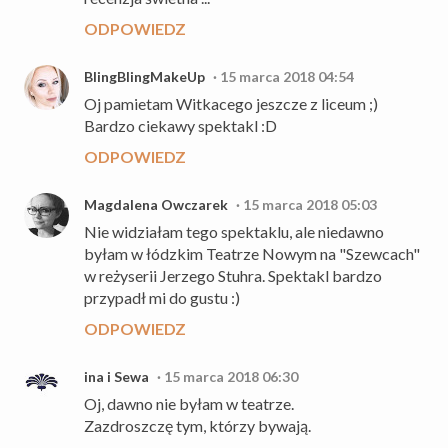
ODPOWIEDZ
BlingBlingMakeUp
15 marca 2018 04:54
Oj pamietam Witkacego jeszcze z liceum ;)
Bardzo ciekawy spektakl :D
ODPOWIEDZ
Magdalena Owczarek
15 marca 2018 05:03
Nie widziałam tego spektaklu, ale niedawno
byłam w łódzkim Teatrze Nowym na "Szewcach"
w reżyserii Jerzego Stuhra. Spektakl bardzo
przypadł mi do gustu :)
ODPOWIEDZ
ina i Sewa
15 marca 2018 06:30
Oj, dawno nie byłam w teatrze.
Zazdroszczę tym, którzy bywają.