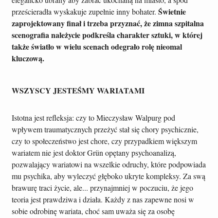
Świetnie
prześcieradła wyskakuje zupełnie inny bohater.
zaprojektowany finał i trzeba przyznać, że zimna szpitalna
scenografia należycie podkreśla charakter sztuki, w której
także światło w wielu scenach odegrało rolę nieomal
kluczową.
WSZYSCY JESTEŚMY WARIATAMI
Istotna jest refleksja: czy to Mieczysław Walpurg pod
wpływem traumatycznych przeżyć stał się chory psychicznie,
czy to społeczeństwo jest chore, czy przypadkiem większym
wariatem nie jest doktor Grün opętany psychoanalizą,
pozwalający wariatowi na wszelkie odruchy, które podpowiada
mu psychika, aby wyleczyć głęboko ukryte kompleksy. Za swą
brawurę traci życie, ale... przynajmniej w poczuciu, że jego
teoria jest prawdziwa i działa. Każdy z nas zapewne nosi w
sobie odrobinę wariata, choć sam uważa się za osobę