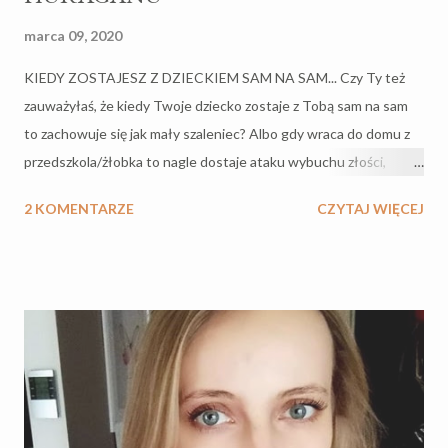
marca 09, 2020
KIEDY ZOSTAJESZ Z DZIECKIEM SAM NA SAM... Czy Ty też
zauważyłaś, że kiedy Twoje dziecko zostaje z Tobą sam na sam
to zachowuje się jak mały szaleniec? Albo gdy wraca do domu z
przedszkola/żłobka to nagle dostaje ataku wybuchu złości,
frustracji, płaczu i niewiadomo o co chodzi, ale musi chodzić o
2 KOMENTARZE
CZYTAJ WIĘCEJ
bardzo wiele skoro usuwasz się na bok tego kłębowiska furii,
żeby przeczekać do opadnięcia kurzu i emocji na podłogę? Czy
widzisz różnicę w zachowaniu dziecka w domu, a w miejscach
publicznych czy po prostu wśród innych osób jak dziadkowie,
nauczyciel, czy lekarz? DZIECI NAJGORZEJ ZACHOWUJĄ SIĘ
PRZY MATCE I podsumowując dochodzisz do smutnej refleksji,
że tylko przy Tobie i tylko w domu Twoje dziecko wspina się na
wyżyny awantur, wrzasków, marudzenia, generalnie roztacza
paletę swojej najciemniejszej strony mocy i zaczynasz załamywać