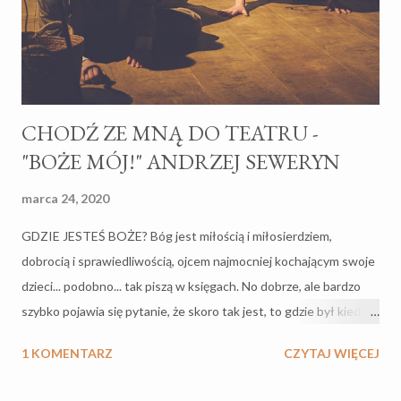
CHODŹ ZE MNĄ DO TEATRU -
"BOŻE MÓJ!" ANDRZEJ SEWERYN
marca 24, 2020
GDZIE JESTEŚ BOŻE? Bóg jest miłością i miłosierdziem,
dobrocią i sprawiedliwością, ojcem najmocniej kochającym swoje
dzieci... podobno... tak piszą w księgach. No dobrze, ale bardzo
szybko pojawia się pytanie, że skoro tak jest, to gdzie był kiedy
świat płonął, kiedy ginęli niewinni ludzie, dzieci, gdzie ta
1 KOMENTARZ
CZYTAJ WIĘCEJ
sprawiedliwość każąca złych ludzi i złe czyny, a wynagradzająca
dobrych za dobro? Dlaczego ten Miłosierny zsyła wojny,