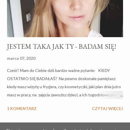
ręce, gdzie popełniłaś błąd, że to Tobie dzieci wchodzą na głowę
i skaczą po niej, że nie umiesz sobie poradzić w to całe
macierzyństwo i o co...
JESTEM TAKA JAK TY - BADAM SIĘ!
marca 07, 2020
Cześć! Mam do Ciebie dziś bardzo ważne pytanie: KIEDY
OSTATNIO SIĘ BADAŁAŚ? Na pewno doskonale pamiętasz
kiedy masz wizytę u fryzjera, czy kosmetyczki, jaki plan dnia jutro
masz w pracy, na zajęcia zawozisz dzieci, a ich tygodniowy plan
zajęć masz w małym palcu, tak samo jak kilometrową listę
1 KOMENTARZ
CZYTAJ WIĘCEJ
zakupów, czy pomysły na obiad, a jeśli masz problemy z pamięcią
jak ja, pewnie Twój notes czy kalendarz jest skrupulatnie
wypełniony notatkami. Pewnie też już planujesz wakacje,
WIĘCEJ POSTÓW