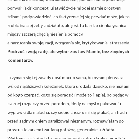
pomysł, jakiś koncept, ułatwić życie młodej mamie prostymi
trikami, podpowiedzieć, co faktycznie jej się przydać może, jak to
zrobić inaczej żeby zadziałało, ale jest tu bardzo cienka granica
między szczerą chęcią niesienia pomocy,
a narzucania swojej racji, wtrącania się, krytykowania, straszenia.
Podrzuć swoją radę, ale wybór zostaw Mamie, bez zbędnych
komentarzy.
Trzymam się tej zasady dość mocno sama, bo byłam pierwsza
wśród najbliższych koleżanek, która urodziła dziecko, nie miałam
od kogo czerpać, kogo się poradzić i może to i lepiej, bo będąc w
czarnej rozpaczy przed porodem, kiedy na myśl o pakowaniu
wyprawki dla malucha, czy siebie chciało mi się płakać, a strach
przed sądnym dniem paraliżował nieznanym, rozmawiałam po
prostu z lekarzem i zaufaną położną, generalnie u źródła.
Wytłumaczyli mi od strony medycznej krok po kroku, wszelkie