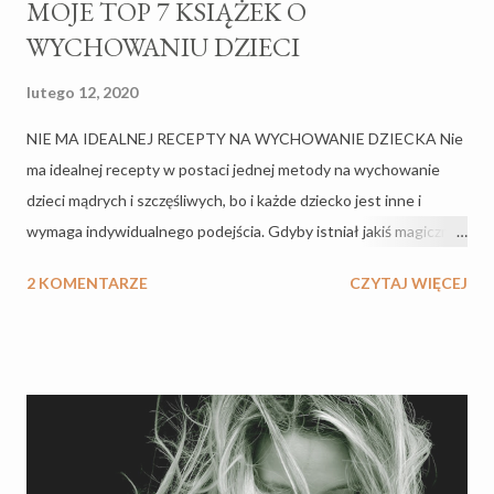
MOJE TOP 7 KSIĄŻEK O
WYCHOWANIU DZIECI
lutego 12, 2020
NIE MA IDEALNEJ RECEPTY NA WYCHOWANIE DZIECKA Nie
ma idealnej recepty w postaci jednej metody na wychowanie
dzieci mądrych i szczęśliwych, bo i każde dziecko jest inne i
wymaga indywidualnego podejścia. Gdyby istniał jakiś magiczny
przepis to nikt nie wspominałby o trudach macierzyństwa i
2 KOMENTARZE
CZYTAJ WIĘCEJ
najcięższej pracy życia. Sama nie jestem fanatykiem książek o
wychowaniu i zatraceniu się w jednej konkretnej filozofii. Książki
dobieram na podstawie aktualnych potrzeb, czy problemów do
rozwiązania, lepszego zrozumienia czegoś, czego nie ogarniam,
dlatego literaturę dobieram do bieżącej sytuacji, szukając w
książce podpowiedzi, czy odpowiedzi na pytania. Czasem
potrzebuje potwierdzenia, że to, co intuicyjnie myślę, ma