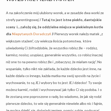
A na zakończenie mój ulubiony worek, a w zasadzie dwa worki ze
strefy parentingowej
Tutaj to jest istne piekło, dantejskie
J
sceny
i…założę się, że oddzielne miejsce w piekielnym kotle
dla
Niepytanych Doradczyń
Pierwszy worek należy matek „z
J
większym stażem”, czy wieksza ilościa potomstwa, które
uświadomią Ci żółtodziobie, że wszystko robisz źle – rodzisz,
karmisz, nosisz, usypiasz, generalnie wszystko, co robisz inaczej
niż one to na pewno robisz źle i „zobaczysz, że miałam rację”. No
wspaniale, tylko nikt nie zakłada, że każde dziecko jest inne, na
każde działa co innego, każda matka ma swój sposób na życie i
wychowanie, to są JEJ wybory bo to jest JEJ dziecko! Ty swoje
możesz karmić, rodzić i wychowywać jak tylko Ci się podoba. I o
ile zostaną one poproszone o radę, bo wiadomo, że jak się rodzi
pierwsze dziecko, to wie się generalnie niewiele albo nic i fajnie,
że można dzielić się
doświadczeniem, pomóc sobie, podsunąć