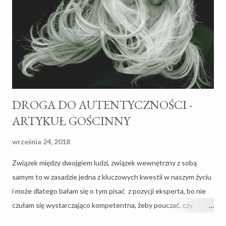
potwierdzenie np. w psychologii. PORADNIKI O
WYCHOWANIU - HIT CZY KIT? Kiedy byłam w ciąży uciekałam
od książek o ciąży, porodzie, wychowywaniu dzieci najdalej jak się
dało, czytałam raczej medyczne artykuły, odpowiedzi na pytania
dotyczące samej fizjologii ciąży i...
DROGA DO AUTENTYCZNOŚCI -
ARTYKUŁ GOŚCINNY
września 24, 2018
Związek między dwojgiem ludzi, związek wewnętrzny z sobą
samym to w zasadzie jedna z kluczowych kwestii w naszym życiu
i może dlatego bałam się o tym pisać z pozycji eksperta, bo nie
czułam się wystarczająco kompetentna, żeby pouczać, czy
nauczać. Ale tylko krowa nie zmienia poglądów i kiedy pewnego