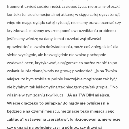
fragment czyjejś codzienności, czyjegoś życia, nie znamy otoczki,
kontekstu, sieci emocjonalnej utkanej w ciągu całej egzystencji,
więc nie mając oglądu całej sytuacji, nie mamy prawa oceniać czy
krytykować, możemy owszem pomóc w rozwikłaniu problemu,
jeśli mamy wiedzę na dany temat rozwiać wątpliwości,
opowiedzieć o swoim doświadczeniu, może coś z niego ktoś dla
siebie wyciągnie, ale bezwzględnie nie wolno pochopnie
wydawać ocen, krytykować, a najgorsze co można zrobić to po
wylaniu kubła zimnej wody na głowę powiedzieć: „ja na Twoim
miejscu to bym zrobiła zupełnie inaczej/nie mogłabym tak żyć/
nie byłabym tak lekkomyślna/tak nieogarnięta/tak głupia…” No
właśnie w tym zdaniu tkwi klucz –
JA na TWOIM miejscu.
Wiecie dlaczego to pułapka? Bo nigdy nie byliście i nie
będziecie na czyimś miejscu, nie znacie tego miejsca, jego
„układu”, ustawienia „sprzętów”, funkcjonowania, nie wiecie,
czy okna są na południe czy na północ, czy drzwi są