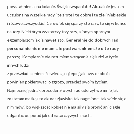
powstał niemal na kolanie. Święto wspaniałe! Aktualnie jestem
uczulona na wszelkie rady i te złote i te dobre i te złe i niebieskie
i różowe…wszystkie! Człowiek się sparzy sto razy, to się w końcu
nauczy. Niektórym wystarczy trzy razy, a innym opornym
egzemplarzom jak ja nawet sto.
Generalnie do dobrych rad
personalnie nic nie mam, ale pod warunkiem, że o te rady
proszę.
Kompletnie nie rozumiem wtrącania się ludzi w życie
innych ludzi
z przeświadczeniem, że wiedzą najlepiej jak owy osobnik
powinien pokierować, o zgrozo, przecież swoim życiem.
Najmocniej jednak proceder złotych rad uderzył we mnie jak
zostałam matką i to akurat zjawisko tak nagminne, tak wiele się o
nim mówi, bo większość kobiet nie ma siły się bronić ani ciągle
odganiać od porad jak od natarczywych much.