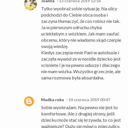
Joanna
13 czerwca 2019 12:56
Tylko wyobraź sobie sytuację. Na ulicy
podchodzi do Ciebie obca osoba i
zaczyna tłumaczyć, że cos robisz nie tak.
Ja w pierwszym odruchu chyba
uciekłabym z wózkiem. Jak mam zaufać
obcemu, który nie wiadomo skąd czerpie
swoją wiedzę.
Kiedys zaczepia mnie Pani w autobusie i
zaczęła wywód ze w nosidle dziecko jest
scisniete I je na pewno udusze I dlaczego
nie mam wózka. Wszystko grzecznie, ale
sama rozmowa była absurdalna.
Madka roku
14 czerwca 2019 00:47
Sobie wyobrażam. Na pewno nie jest to
komfortowe. Ale z drugiej strony, jeśli
dziecku może stać się krzywda, to co jest
ważniejsze? Dużo się mówi o znieczulicy,