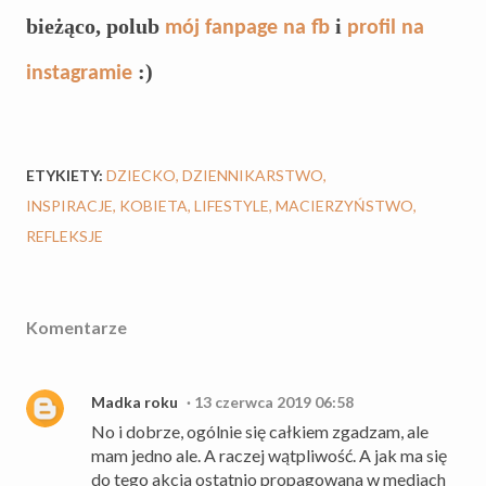
bieżąco, polub
i
mój fanpage na fb
profil na
:)
instagramie
ETYKIETY:
DZIECKO
DZIENNIKARSTWO
INSPIRACJE
KOBIETA
LIFESTYLE
MACIERZYŃSTWO
REFLEKSJE
Komentarze
Madka roku
13 czerwca 2019 06:58
No i dobrze, ogólnie się całkiem zgadzam, ale
mam jedno ale. A raczej wątpliwość. A jak ma się
do tego akcja ostatnio propagowana w mediach