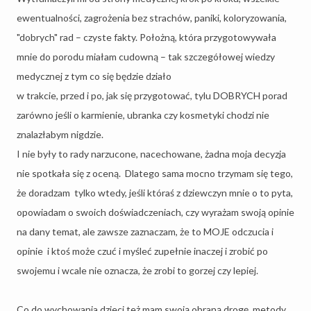
ewentualności, zagrożenia bez strachów, paniki, koloryzowania,
"dobrych" rad – czyste fakty. Położną, która przygotowywała
mnie do porodu miałam cudowną – tak szczegółowej wiedzy
medycznej z tym co się będzie działo
w trakcie, przed i po, jak się przygotować, tylu DOBRYCH porad
zarówno jeśli o karmienie, ubranka czy kosmetyki chodzi nie
znalazłabym nigdzie.
I nie były to rady narzucone, nacechowane, żadna moja decyzja
nie spotkała się z oceną.
Dlatego sama mocno trzymam się tego,
że doradzam tylko wtedy, jeśli któraś z dziewczyn mnie o to pyta,
opowiadam o swoich doświadczeniach, czy wyrażam swoją opinie
na dany temat, ale zawsze zaznaczam, że to MOJE odczucia i
opinie
i ktoś może czuć i myśleć zupełnie inaczej i zrobić po
swojemu i wcale nie oznacza, że zrobi to gorzej czy lepiej.
Co do wychowania dzieci też mam swoją obraną drogę, metody