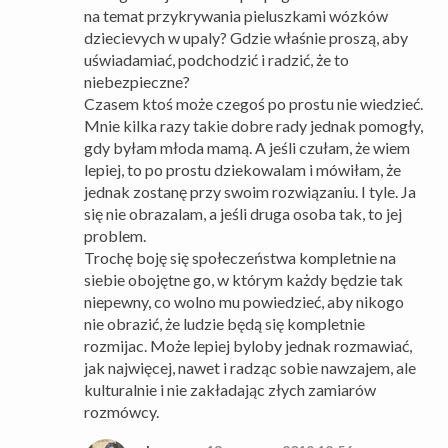
na temat przykrywania pieluszkami wózków
dziecievych w upaly? Gdzie właśnie proszą, aby
uświadamiać, podchodzić i radzić, że to
niebezpieczne?
Czasem ktoś może czegoś po prostu nie wiedzieć.
Mnie kilka razy takie dobre rady jednak pomogły,
gdy byłam młoda mamą. A jeśli czułam, że wiem
lepiej, to po prostu dziekowalam i mówiłam, że
jednak zostanę przy swoim rozwiązaniu. I tyle. Ja
się nie obrazalam, a jeśli druga osoba tak, to jej
problem.
Trochę boję się społeczeństwa kompletnie na
siebie obojętne go, w którym każdy będzie tak
niepewny, co wolno mu powiedzieć, aby nikogo
nie obrazić, że ludzie będą się kompletnie
rozmijac. Może lepiej byloby jednak rozmawiać,
jak najwięcej, nawet i radząc sobie nawzajem, ale
kulturalnie i nie zakładając złych zamiarów
rozmówcy.