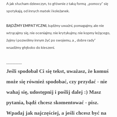
A jak słucham dziewczyn, to głównie z taką formą
„pomocy” się
spotykają, od innych matek i koleżanek.
BĄDŹMY EMPATYCZNI
, bądźmy uważni, pomagajmy, ale nie
wtrącajmy się, nie oceniajmy, nie krytykujmy, nie kopmy leżącego,
żyjmy i pozwólmy innym żyć po swojemu, a „ dobre rady”
wsadźmy głęboko do kieszeni.
__________
Jeśli spodobał Ci się tekst, uważasz, że komuś
może się również spodobać, czy przydać - nie
wahaj się, udostępnij i poślij dalej :) Masz
pytania, bądź chcesz skomentować - pisz.
Wpadaj jak najczęściej, a jeśli chcesz być na