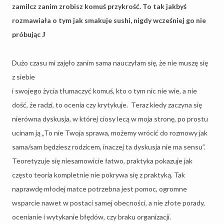
zamilcz zanim zrobisz komuś przykrość. To tak jakbyś
rozmawiała o tym jak smakuje sushi, nigdy wcześniej go nie
próbując
J
Dużo czasu mi zajęło zanim sama nauczyłam się, że nie muszę się
z siebie
i swojego życia tłumaczyć komuś, kto o tym nic nie wie, a nie
dość, że radzi, to ocenia czy krytykuje.
Teraz kiedy zaczyna się
nierówna dyskusja, w której ciosy lecą w moja stronę, po prostu
ucinam ją „To nie Twoja sprawa, możemy wrócić do rozmowy jak
sama/sam będziesz rodzicem, inaczej ta dyskusja nie ma sensu”.
Teoretyzuje się niesamowicie łatwo, praktyka pokazuje jak
często teoria kompletnie nie pokrywa się z praktyką. Tak
naprawdę młodej matce potrzebna jest pomoc, ogromne
wsparcie nawet w postaci samej obecności, a nie złote porady,
ocenianie i wytykanie błędów, czy braku organizacji.