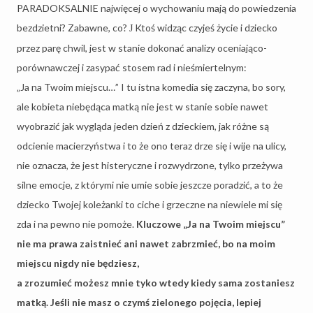
PARADOKSALNIE najwięcej o wychowaniu mają do powiedzenia
bezdzietni? Zabawne, co?
Ktoś widząc czyjeś życie i dziecko
J
przez parę chwil, jest w stanie dokonać analizy oceniająco-
porównawczej i zasypać stosem rad i nieśmiertelnym:
„Ja na Twoim miejscu…” I tu istna komedia się zaczyna, bo sory,
ale kobieta niebędąca matką nie jest w stanie sobie nawet
wyobrazić jak wygląda jeden dzień z dzieckiem, jak różne są
odcienie macierzyństwa i to że ono teraz drze się i wije na ulicy,
nie oznacza, że jest histeryczne i rozwydrzone, tylko przeżywa
silne emocje, z którymi nie umie sobie jeszcze poradzić, a to że
dziecko Twojej koleżanki to ciche i grzeczne na niewiele mi się
zda i na pewno nie pomoże.
Kluczowe „Ja na Twoim miejscu”
nie ma prawa zaistnieć ani nawet zabrzmieć, bo na moim
miejscu nigdy nie będziesz,
a zrozumieć możesz mnie tyko wtedy kiedy sama zostaniesz
matką. Jeśli nie masz o czymś zielonego pojęcia, lepiej