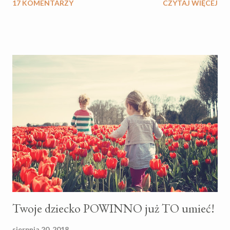
17 KOMENTARZY
CZYTAJ WIĘCEJ
dnia mojego blogowania stanęła na mojej drodze kobieta
szczególna i zaproponowała napisanie artykułu w sferze relacji
damsko-męskich - zgodziłam się na eksperyment. W dalszym
ciągu, trzymając się konwencji, że chciałabym bardziej inspirować
niż pouczać, spotkanie z Patrycją Dorsz vel Drożdż było
katalizatorem do narodzin nowej kategorii na blogu, za co jej
serdecznie dziękuję. Za tą inspirację :) Jako, że nie wierzę w
przypadkowe spotkania, a w to, że ludzie stają na naszej drodze
w jakimś celu, zaprosiłam Patrycję, w internetach znaną jako Pani
Mediator do napisania artykułu wyjątkowego, tekstu, z którego
sama dla siebie wyniosłam pokaźną garść wiedzy, dlatego chc...
Twoje dziecko POWINNO już TO umieć!
sierpnia 20, 2018