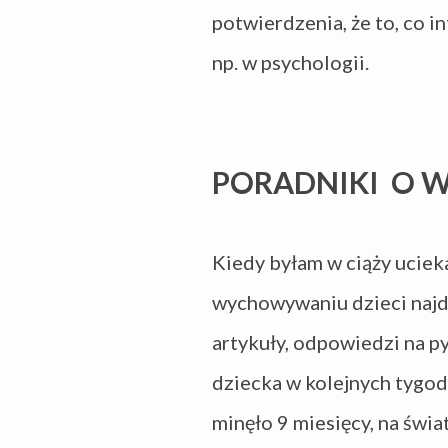
potwierdzenia, że to, co i
np. w psychologii.
PORADNIKI O W
Kiedy byłam w ciąży ucieka
wychowywaniu dzieci najda
artykuły, odpowiedzi na py
dziecka w kolejnych tygod
minęło 9 miesięcy, na świa