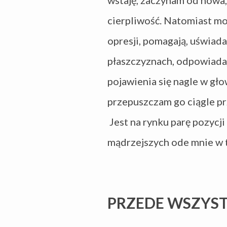
wstaję, zaczynam od nowa,
cierpliwość. Natomiast mog
opresji, pomagają, uświada
płaszczyznach, odpowiadaj
pojawienia się nagle w gł
przepuszczam go ciągle pr
Jest na rynku parę pozycji
mądrzejszych ode mnie w te
PRZEDE WSZYST