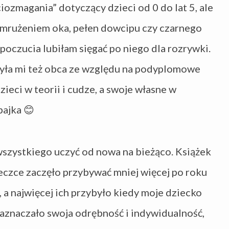
ozmagania” dotyczący dzieci od 0 do lat 5, ale
mrużeniem oka, pełen dowcipu czy czarnego
oczucia lubiłam sięgać po niego dla rozrywki.
była mi też obca ze względu na podyplomowe
zieci w teorii i cudze, a swoje własne w
 bajka
😊
wszystkiego uczyć od nowa na bieżąco. Książek
teczce zaczęło przybywać mniej więcej po roku
 a najwięcej ich przybyło kiedy moje dziecko
zaznaczało swoja odrębność i indywidualność,