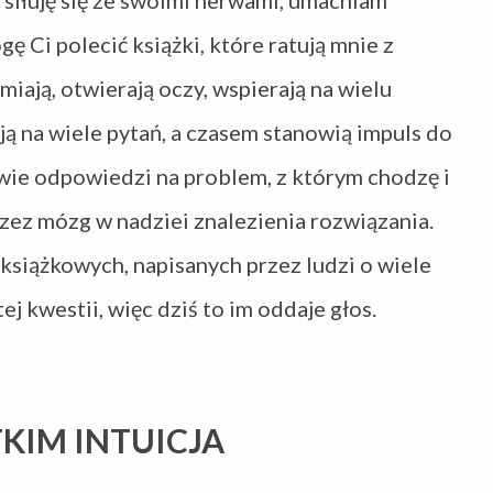
 siłuję się ze swoimi nerwami, umacniam
ę Ci polecić książki, które ratują mnie z
miają, otwierają oczy, wspierają na wielu
ą na wiele pytań, a czasem stanowią impuls do
owie odpowiedzi na problem, z którym chodzę i
zez mózg w nadziei znalezienia rozwiązania.
 książkowych, napisanych przez ludzi o wiele
j kwestii, więc dziś to im oddaje głos.
KIM INTUICJA