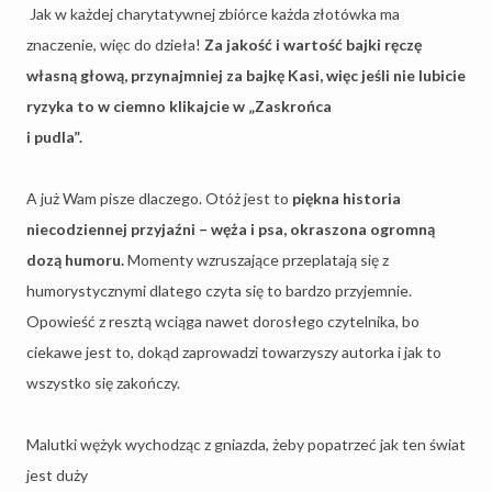
Jak w każdej charytatywnej zbiórce każda złotówka ma
znaczenie, więc do dzieła!
Za jakość i wartość bajki ręczę
własną głową, przynajmniej za bajkę Kasi, więc jeśli nie lubicie
ryzyka to w ciemno klikajcie w „Zaskrońca
i pudla”.
A już Wam pisze dlaczego. Otóż jest to
piękna historia
niecodziennej przyjaźni – węża i psa, okraszona ogromną
dozą humoru.
Momenty wzruszające przeplatają się z
humorystycznymi dlatego czyta się to bardzo przyjemnie.
Opowieść z resztą wciąga nawet dorosłego czytelnika, bo
ciekawe jest to, dokąd zaprowadzi towarzyszy autorka i jak to
wszystko się zakończy.
Malutki wężyk wychodząc z gniazda, żeby popatrzeć jak ten świat
jest duży