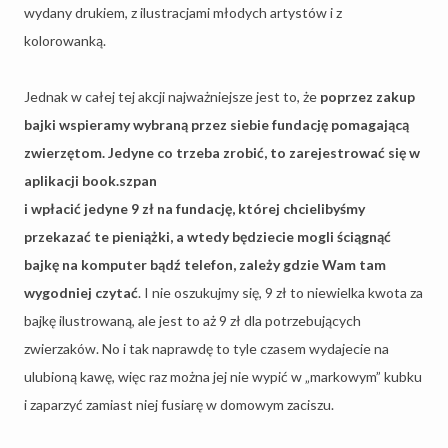
wydany drukiem, z ilustracjami młodych artystów i z
kolorowanką.
Jednak w całej tej akcji najważniejsze jest to, że
poprzez zakup
bajki wspieramy wybraną przez siebie fundację pomagającą
zwierzętom. Jedyne co trzeba zrobić, to zarejestrować się w
aplikacji book.szpan
i wpłacić jedyne 9 zł na fundację, której chcielibyśmy
przekazać te pieniążki, a wtedy będziecie mogli ściągnąć
bajkę na komputer bądź telefon, zależy gdzie Wam tam
wygodniej czytać
. I nie oszukujmy się, 9 zł to niewielka kwota za
bajkę ilustrowaną, ale jest to aż 9 zł dla potrzebujących
zwierzaków. No i tak naprawdę to tyle czasem wydajecie na
ulubioną kawę, więc raz można jej nie wypić w „markowym” kubku
i zaparzyć zamiast niej fusiarę w domowym zaciszu.