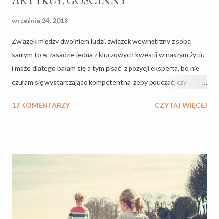
ARTYKUŁ GOŚCINNY
września 24, 2018
Związek między dwojgiem ludzi, związek wewnętrzny z sobą
samym to w zasadzie jedna z kluczowych kwestii w naszym życiu
i może dlatego bałam się o tym pisać z pozycji eksperta, bo nie
czułam się wystarczająco kompetentna, żeby pouczać, czy
nauczać. Ale tylko krowa nie zmienia poglądów i kiedy pewnego
17 KOMENTARZY
CZYTAJ WIĘCEJ
dnia mojego blogowania stanęła na mojej drodze kobieta
szczególna i zaproponowała napisanie artykułu w sferze relacji
damsko-męskich - zgodziłam się na eksperyment. W dalszym
ciągu, trzymając się konwencji, że chciałabym bardziej inspirować
niż pouczać, spotkanie z Patrycją Dorsz vel Drożdż było
katalizatorem do narodzin nowej kategorii na blogu, za co jej
serdecznie dziękuję. Za tą inspirację :) Jako, że nie wierzę w
przypadkowe spotkania, a w to, że ludzie stają na naszej drodze
w jakimś celu, zaprosiłam Patrycję, w internetach znaną jako Pani