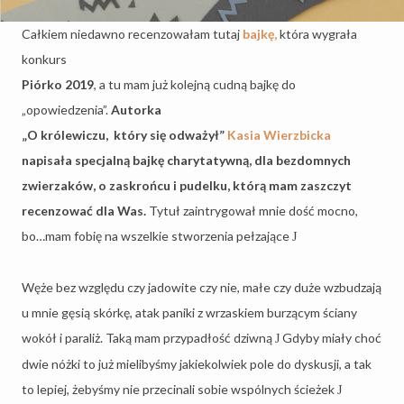
Całkiem niedawno recenzowałam tutaj
bajkę,
która wygrała
konkurs
Piórko 2019
, a tu mam już kolejną cudną bajkę do
„opowiedzenia”.
Autorka
„O królewiczu,
który się odważył”
Kasia Wierzbicka
napisała specjalną bajkę charytatywną, dla bezdomnych
zwierzaków, o zaskrońcu i pudelku, którą mam zaszczyt
recenzować dla Was.
Tytuł zaintrygował mnie dość mocno,
bo…mam fobię na wszelkie stworzenia pełzające
J
Węże bez względu czy jadowite czy nie, małe czy duże wzbudzają
u mnie gęsią skórkę, atak paniki z wrzaskiem burzącym ściany
wokół i paraliż. Taką mam przypadłość dziwną
Gdyby miały choć
J
dwie nóżki to już mielibyśmy jakiekolwiek pole do dyskusji, a tak
to lepiej, żebyśmy nie przecinali sobie wspólnych ścieżek
J