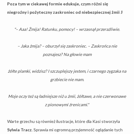
Poza tym w ciekawej formie edukuje, czym różni się
niegroźny i pożyteczny zaskroniec od niebezpiecznej żmii
J
"– Aaa! Żmija! Ratunku, pomocy! – wrzasnął przeraźliwie.
– Jaka żmija? – oburzył się zaskroniec. – Zaskrońca nie
poznajesz? Na głowie mam
żółte plamki, widzisz? I szczuplejszy jestem, i czarnego zygzaka na
grzbiecie nie mam.
Moje oczy też są ładniejsze niż u żmii, żółtawe, a nie czerwonawe
z pionowymi źrenicami."
Warte grzechu są również ilustracje, które dla Kasi stworzyła
Sylwia Tracz
. Sprawia mi ogromną przyjemność oglądanie tych