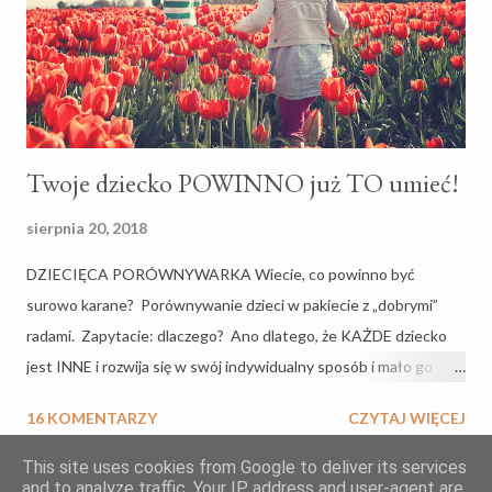
Mediator do napisania artykułu wyjątkowego, tekstu, z którego
sama dla siebie wyniosłam pokaźną garść wiedzy, dlatego chc...
Twoje dziecko POWINNO już TO umieć!
sierpnia 20, 2018
DZIECIĘCA PORÓWNYWARKA Wiecie, co powinno być
surowo karane? Porównywanie dzieci w pakiecie z „dobrymi”
radami. Zapytacie: dlaczego? Ano dlatego, że KAŻDE dziecko
jest INNE i rozwija się w swój indywidualny sposób i mało go
obchodzi, że córka sąsiadki tańczyła walca jak miała 10 miesięcy,
16 KOMENTARZY
CZYTAJ WIĘCEJ
a syn szwagra zaczął mówić trzynastozgłoskowcem jak skończył
rok. Niestety, ale zauważyłam, że wraz z odcięciem pępowiny
This site uses cookies from Google to deliver its services
and to analyze traffic. Your IP address and user-agent are
traci się też prawo do spokojnego wychowywania SWOJEGO