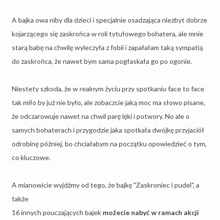
A bajka owa niby dla dzieci i specjalnie osadzająca niezbyt dobrze
kojarzącego się zaskrońca w roli tytułowego bohatera, ale mnie
starą babę na chwilę wyleczyła z fobii i zapałałam taką sympatią
do zaskrońca, że nawet bym sama pogłaskała go po ogonie.
Niestety szkoda, że w realnym życiu przy spotkaniu face to face
tak miło by już nie było, ale zobaczcie jaką moc ma słowo pisane,
że odczarowuje nawet na chwil parę lęki i potwory. No ale o
samych bohaterach i przygodzie jaka spotkała dwójkę przyjaciół
odrobinę później, bo chciałabym na początku opowiedzieć o tym,
co kluczowe.
A mianowicie wyjdźmy od tego, że bajkę "Zaskroniec i pudel", a
także
16 innych pouczających bajek
możecie nabyć w ramach akcji