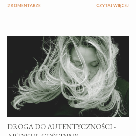
2 KOMENTARZE
CZYTAJ WIĘCEJ
najcięższej pracy życia. Sama nie jestem fanatykiem książek o
wychowaniu i zatraceniu się w jednej konkretnej filozofii. Książki
dobieram na podstawie aktualnych potrzeb, czy problemów do
rozwiązania, lepszego zrozumienia czegoś, czego nie ogarniam,
dlatego literaturę dobieram do bieżącej sytuacji, szukając w
książce podpowiedzi, czy odpowiedzi na pytania. Czasem
potrzebuje potwierdzenia, że to, co intuicyjnie myślę, ma
potwierdzenie np. w psychologii. PORADNIKI O
WYCHOWANIU - HIT CZY KIT? Kiedy byłam w ciąży uciekałam
od książek o ciąży, porodzie, wychowywaniu dzieci najdalej jak się
dało, czytałam raczej medyczne artykuły, odpowiedzi na pytania
dotyczące samej fizjologii ciąży i...
DROGA DO AUTENTYCZNOŚCI -