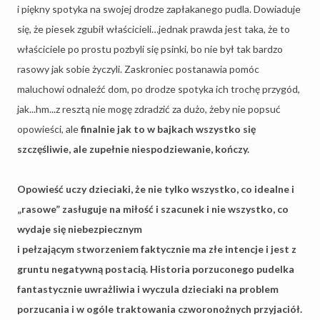
i piękny spotyka na swojej drodze zapłakanego pudla. Dowiaduje
się, że piesek zgubił właścicieli…jednak prawda jest taka, że to
właściciele po prostu pozbyli się psinki, bo nie był tak bardzo
rasowy jak sobie życzyli. Zaskroniec postanawia pomóc
maluchowi odnaleźć dom, po drodze spotyka ich trochę przygód,
jak...hm...z resztą nie mogę zdradzić za dużo, żeby nie popsuć
opowieści, ale
finalnie jak to w bajkach wszystko się
szczęśliwie, ale zupełnie niespodziewanie, kończy.
Opowieść uczy dzieciaki, że nie tylko wszystko, co idealne i
„rasowe” zasługuje na miłość i szacunek i nie wszystko, co
wydaje się niebezpiecznym
i pełzającym stworzeniem faktycznie ma złe intencje i jest z
gruntu negatywną postacią. Historia porzuconego pudelka
fantastycznie uwrażliwia i wyczula dzieciaki na problem
porzucania i w ogóle traktowania czworonożnych przyjaciół.