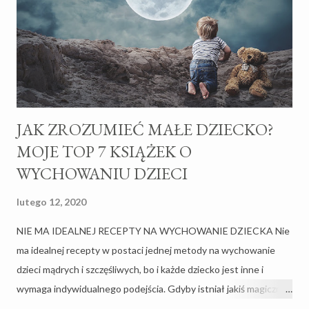
m
e
n
t
a
r
z
JAK ZROZUMIEĆ MAŁE DZIECKO?
MOJE TOP 7 KSIĄŻEK O
WYCHOWANIU DZIECI
lutego 12, 2020
NIE MA IDEALNEJ RECEPTY NA WYCHOWANIE DZIECKA Nie
ma idealnej recepty w postaci jednej metody na wychowanie
dzieci mądrych i szczęśliwych, bo i każde dziecko jest inne i
wymaga indywidualnego podejścia. Gdyby istniał jakiś magiczny
przepis to nikt nie wspominałby o trudach macierzyństwa i