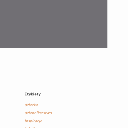
Etykiety
dziecko
dziennikarstwo
inspiracje